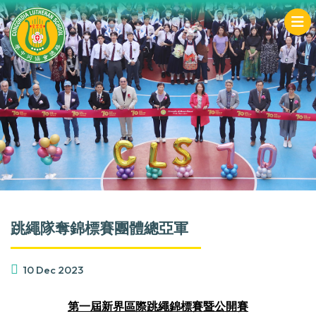
跳繩隊奪錦標賽團體總亞軍
10 Dec 2023
第一屆新界區際跳繩錦標賽暨公開賽