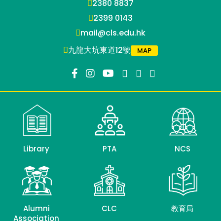
2380 8837
2399 0143
mail@cls.edu.hk
九龍大坑東道12號
MAP
Library
PTA
NCS
Alumni
CLC
教育局
Association