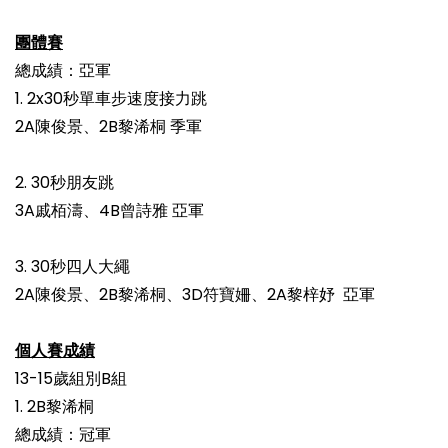
團體賽
總成績：亞軍
1. 2x30秒單車步速度接力跳
2A陳俊景、2B黎浠桐 季軍
2. 30秒朋友跳
3A戚栢濤、4B曾詩雅 亞軍
3. 30秒四人大繩
2A陳俊景、2B黎浠桐、3D符寶姍、2A黎梓妤 亞軍
個人賽成績
13-15歲組別B組
1. 2B黎浠桐
總成績：冠軍