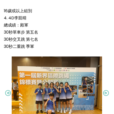
16歲或以上組別
4. 4D李凱晴
總成績：殿軍
30秒單車步 第五名
30秒交叉跳 第七名
30秒二重跳 季軍