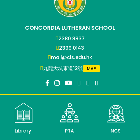
CONCORDIA LUTHERAN SCHOOL
2380 8837
2399 0143
mail@cls.edu.hk
九龍大坑東道12號
MAP
Library
PTA
NCS