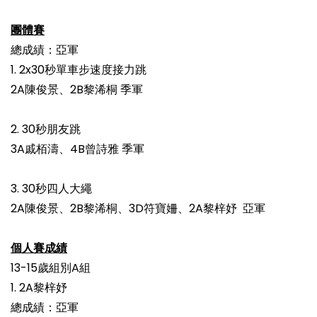
團體賽
總成績：亞軍
1. 2x30秒單車步速度接力跳
2A陳俊景、2B黎浠桐 季軍
2. 30秒朋友跳
3A戚栢濤、4B曾詩雅 季軍
3. 30秒四人大繩
2A陳俊景、2B黎浠桐、3D符寶姍、2A黎梓妤 亞軍
個人賽成績
13-15歲組別A組
1. 2A黎梓妤
總成績：亞軍