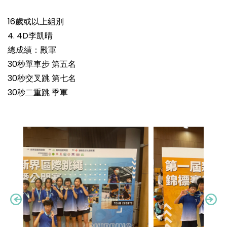
16歲或以上組別
4. 4D李凱晴
總成績：殿軍
30秒單車步 第五名
30秒交叉跳 第七名
30秒二重跳 季軍