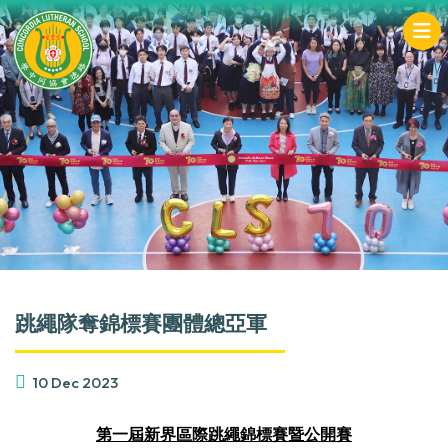
跳繩隊奪錦標賽團體總亞軍
10 Dec 2023
第一屆新界區際跳繩錦標賽暨公開賽