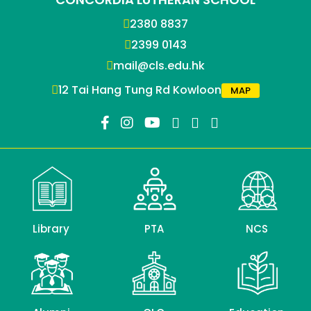
2380 8837
2399 0143
mail@cls.edu.hk
12 Tai Hang Tung Rd Kowloon
MAP
Library
PTA
NCS