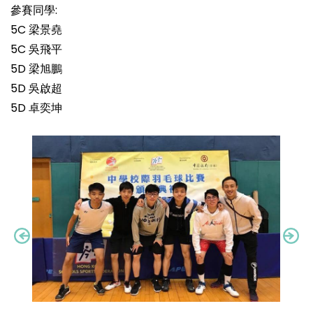
參賽同學:
5C 梁景堯
5C 吳飛平
5D 梁旭鵬
5D 吳啟超
5D 卓奕坤