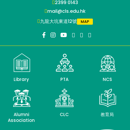
2399 0143
mail@cls.edu.hk
九龍大坑東道12號
MAP
Library
PTA
NCS
Alumni
CLC
教育局
Association