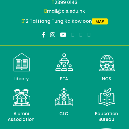
2399 0143
mail@cls.edu.hk
12 Tai Hang Tung Rd Kowloon
MAP
Library
PTA
NCS
Alumni
CLC
Education
Association
Bureau