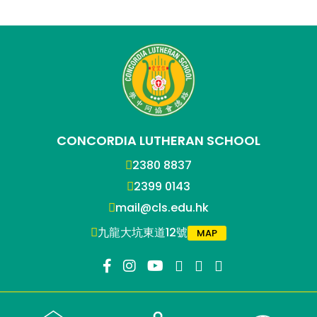
CONCORDIA LUTHERAN SCHOOL
2380 8837
2399 0143
mail@cls.edu.hk
九龍大坑東道12號
MAP