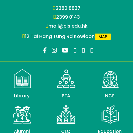
2380 8837
2399 0143
mail@cls.edu.hk
12 Tai Hang Tung Rd Kowloon
MAP
Library
PTA
NCS
Alumni
CLC
Education