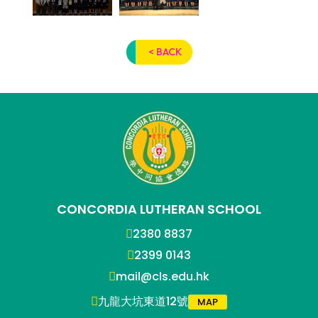
< BACK
CONCORDIA LUTHERAN SCHOOL
2380 8837
2399 0143
mail@cls.edu.hk
九龍大坑東道12號
MAP