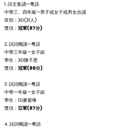
1. 詩文集誦—粵語
中學三、四年級—男子或女子或男女合誦
班別：3D(31人)
獎項：
冠軍
(87
分)
2. 詩詞獨誦—粵語
中學三年級—女子組
學生：3D陳子恩
獎項：
冠軍
(88
分)
3. 詩詞獨誦—粵語
中學一年級—女子組
學生：1D麥紫琳
獎項：
亞軍
(87
分)
4. 詩詞獨誦—粵語