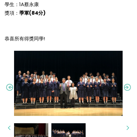
學生：1A蔡永康
獎項：
季軍
(84
分)
恭喜所有得獎同學!