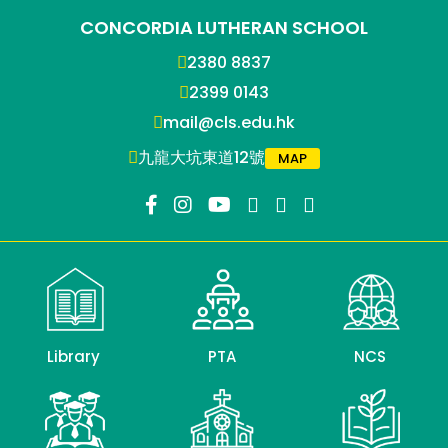
CONCORDIA LUTHERAN SCHOOL
2380 8837
2399 0143
mail@cls.edu.hk
九龍大坑東道12號
MAP
Library
PTA
NCS