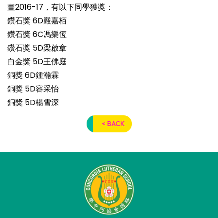
畫2016-17，有以下同學獲獎：
鑽石獎 6D嚴嘉栢
鑽石獎 6C馮樂恆
鑽石獎 5D梁啟章
白金獎 5D王佛庭
銅獎 6D鍾瀚霖
銅獎 5D容采怡
銅獎 5D楊雪深
< BACK