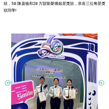
狀，5B 陳嘉愉和2B 方顥甯榮獲銀星獎狀，恭喜三位奪星獎
狀同學!