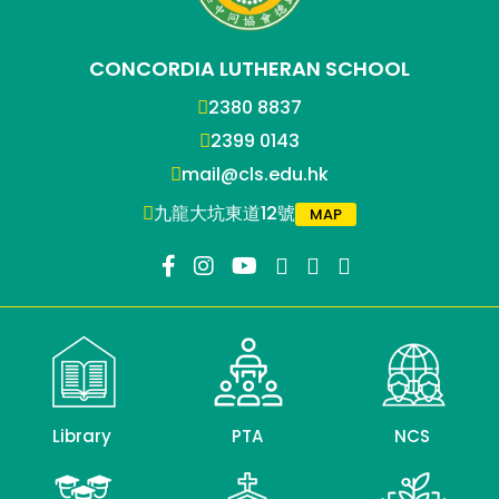
CONCORDIA LUTHERAN SCHOOL
2380 8837
2399 0143
mail@cls.edu.hk
九龍大坑東道12號
MAP
Library
PTA
NCS