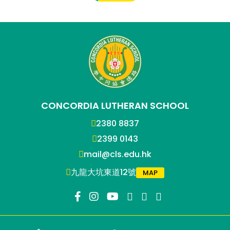
CONCORDIA LUTHERAN SCHOOL
2380 8837
2399 0143
mail@cls.edu.hk
九龍大坑東道12號
MAP