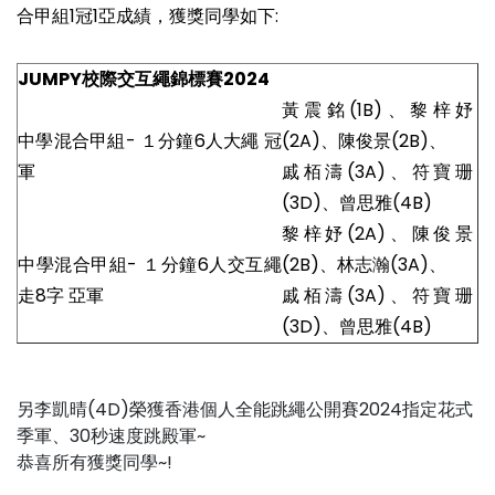
合甲組1冠1亞成績，獲獎同學如下:
JUMPY
校際交互繩錦標賽2024
黃震銘(1B)、黎梓妤
中學混合甲組- １分鐘6人大繩 冠
(2A)、陳俊景(2B)、
軍
戚栢濤(3A)、符寶珊
(3D)、曾思雅(4B)
黎梓妤(2A)、陳俊景
中學混合甲組- １分鐘6人交互繩
(2B)、林志瀚(3A)、
走8字 亞軍
戚栢濤(3A)、符寶珊
(3D)、曾思雅(4B)
另李凱晴(4D)榮獲香港個人全能跳繩公開賽2024指定花式
季軍、30秒速度跳殿軍~
恭喜所有獲獎同學~!