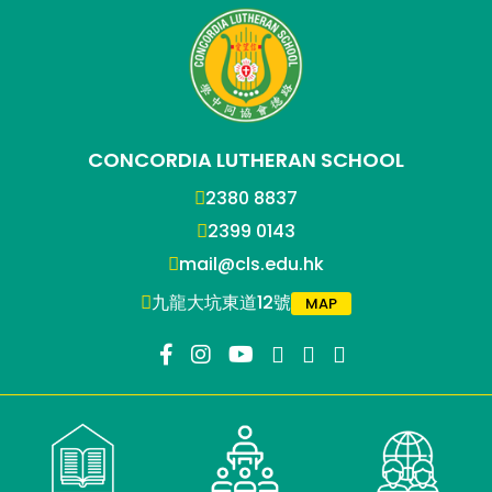
CONCORDIA LUTHERAN SCHOOL
2380 8837
2399 0143
mail@cls.edu.hk
九龍大坑東道12號
MAP