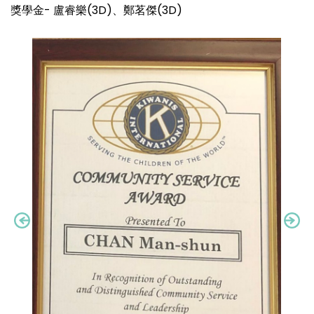
獎學金- 盧睿樂(3D)、鄭茗傑(3D)