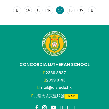
14
15
16
17
18
19
CONCORDIA LUTHERAN SCHOOL
2380 8837
2399 0143
mail@cls.edu.hk
九龍大坑東道12號
MAP