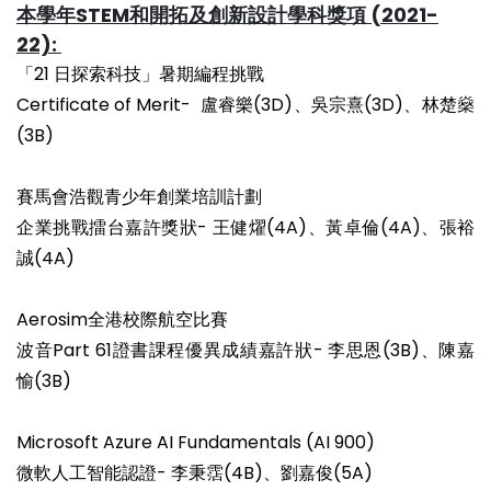
本學年STEM和開拓及創新設計學科獎項 (2021-
22):
「21 日探索科技」暑期編程挑戰
Certificate of Merit- 盧睿樂(3D)、吳宗熹(3D)、林楚燊
(3B)
賽馬會浩觀青少年創業培訓計劃
企業挑戰擂台嘉許獎狀- 王健燿(4A)、黃卓倫(4A)、張裕
誠(4A)
Aerosim全港校際航空比賽
波音Part 61證書課程優異成績嘉許狀- 李思恩(3B)、陳嘉
愉(3B)
Microsoft Azure AI Fundamentals (AI 900)
微軟人工智能認證- 李秉霑(4B)、劉嘉俊(5A)