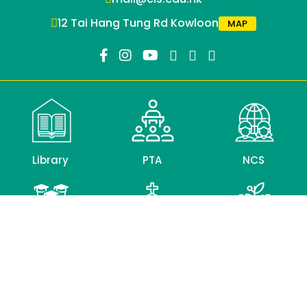
12 Tai Hang Tung Rd Kowloon
MAP
Library
PTA
NCS
Alumni
CLC
Education
Association
Bureau