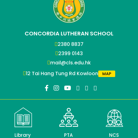
CONCORDIA LUTHERAN SCHOOL
2380 8837
2399 0143
mail@cls.edu.hk
12 Tai Hang Tung Rd Kowloon
MAP
Library
PTA
NCS