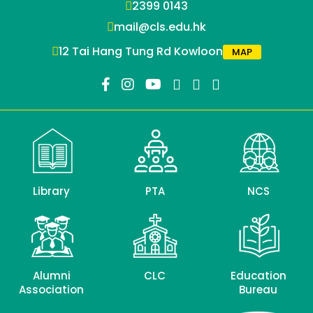
2399 0143
mail@cls.edu.hk
12 Tai Hang Tung Rd Kowloon
MAP
Library
PTA
NCS
Alumni
CLC
Education
Association
Bureau