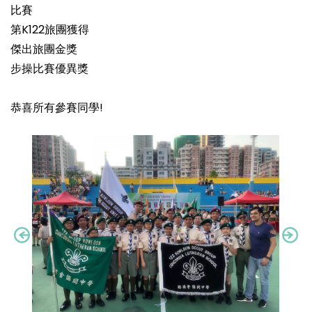
比賽
第K122旅團獲得
傑出旅團金獎
步操比賽優異獎
恭喜所有參賽同學!