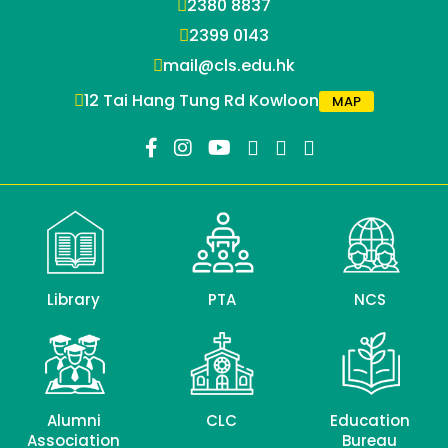
2380 8837
2399 0143
mail@cls.edu.hk
12 Tai Hang Tung Rd Kowloon
MAP
Library
PTA
NCS
Alumni
CLC
Education
Association
Bureau