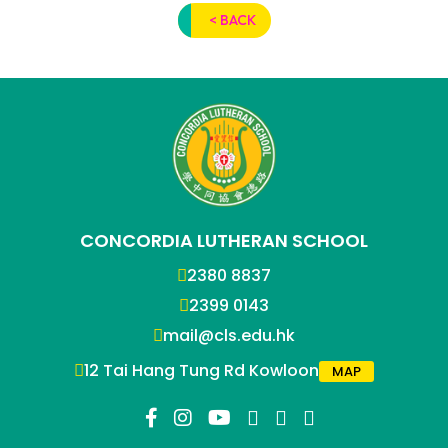
< BACK
CONCORDIA LUTHERAN SCHOOL
2380 8837
2399 0143
mail@cls.edu.hk
12 Tai Hang Tung Rd Kowloon
MAP