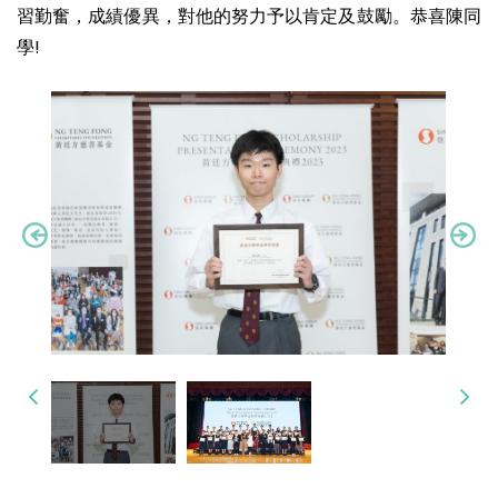
習勤奮，成績優異，對他的努力予以肯定及鼓勵。恭喜陳同
學!