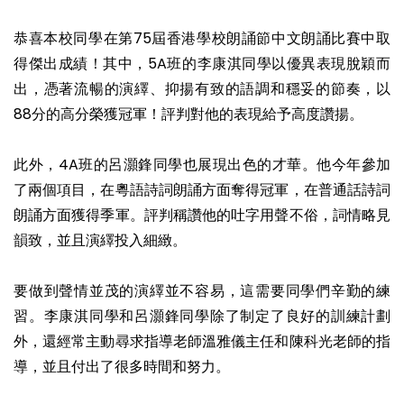
恭喜本校同學在第75屆香港學校朗誦節中文朗誦比賽中取
得傑出成績！其中，5A班的李康淇同學以優異表現脫穎而
出，憑著流暢的演繹、抑揚有致的語調和穩妥的節奏，以
88分的高分榮獲冠軍！評判對他的表現給予高度讚揚。
此外，4A班的呂灝鋒同學也展現出色的才華。他今年參加
了兩個項目，在粵語詩詞朗誦方面奪得冠軍，在普通話詩詞
朗誦方面獲得季軍。評判稱讚他的吐字用聲不俗，詞情略見
韻致，並且演繹投入細緻。
要做到聲情並茂的演繹並不容易，這需要同學們辛勤的練
習。李康淇同學和呂灝鋒同學除了制定了良好的訓練計劃
外，還經常主動尋求指導老師溫雅儀主任和陳科光老師的指
導，並且付出了很多時間和努力。