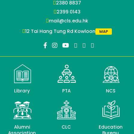
2380 8837
2399 0143
mail@cls.edu.hk
12 Tai Hang Tung Rd Kowloon
MAP
Library
PTA
NCS
Alumni
CLC
Education
Association
Bureau