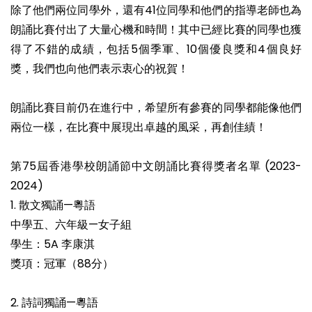
除了他們兩位同學外，還有41位同學和他們的指導老師也為
朗誦比賽付出了大量心機和時間！其中已經比賽的同學也獲
得了不錯的成績，包括5個季軍、10個優良獎和4個良好
獎，我們也向他們表示衷心的祝賀！
朗誦比賽目前仍在進行中，希望所有參賽的同學都能像他們
兩位一樣，在比賽中展現出卓越的風采，再創佳績！
第75屆香港學校朗誦節中文朗誦比賽得獎者名單 (2023-
2024)
1. 散文獨誦—粵語
中學五、六年級—女子組
學生：5A 李康淇
獎項：冠軍（88分）
2. 詩詞獨誦—粵語