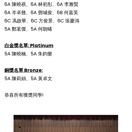
6A 陳曉祺、6A 林初彤、6A 李雅賢
6A 岑卓翹、6A 鄧城俊、6B 何嘉芙
6C 馮啟華、6C 方俊景、6C 張慶鴻
5A 鄭茗傑、5A 何朗晞
白金獎名單: Platinum
5A 陳曉楠、5A 朱鈞樂
銅獎名單 Bronze:
5A 陳莉娟、5A 黃卓文
恭喜所有獲獎同學!