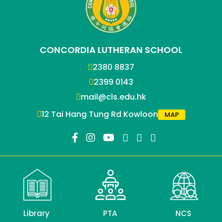
CONCORDIA LUTHERAN SCHOOL
2380 8837
2399 0143
mail@cls.edu.hk
12 Tai Hang Tung Rd Kowloon
MAP
Library
PTA
NCS