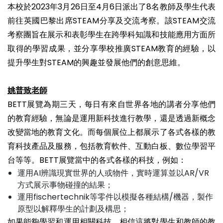
本校於2023年3月26日至4月6日派出了8名教師及學生代表
前往英國巴黎出席STEAM分享及交流考察。該STEAM交流
考察團旨在展示和表彰學生在跨學科知識和技能應用方面所
取得的學習成果，並分享學校推廣STEAM教育的經驗，以
提升學生對STEAM的興趣並發展他們的創意思維。
姚普致老師
BETT展覽為期三天，每日有來自世界各地的講者分享他們
的教育經驗，無論是運用新科技進行教學，還是透過新概念
改變當地的教育文化。而每個展位上都展示了各式各樣的教
育科技產品及服務，包括教育軟件、互動白板、數位學習平
台等等。BETT展覽當中的各式各樣的科技，例如：
運用AI辨識現實世界的人或物件，實時運算並以AR/VR
方式展示事物碰撞的結果；
運用fischertechnik等零件以模擬各種結構/機器，製作
原型以解釋學生的計劃及構思；
如果能夠學習和運用相關科技，相信這將對學生和教師的教