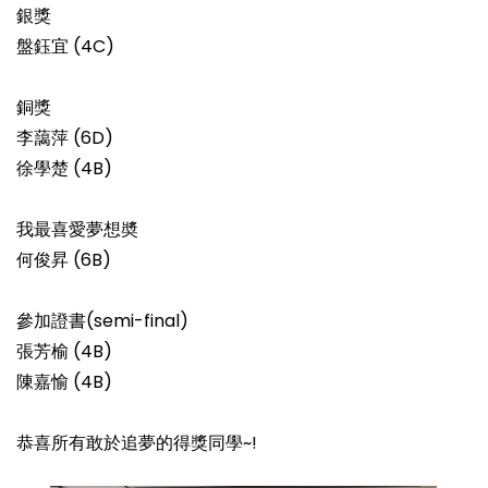
銀獎
盤鈺宜 (4C)
銅獎
李藹萍 (6D)
徐學楚 (4B)
我最喜愛夢想奬
何俊昇 (6B)
參加證書(semi-final)
張芳榆 (4B)
陳嘉愉 (4B)
恭喜所有敢於追夢的得獎同學~!