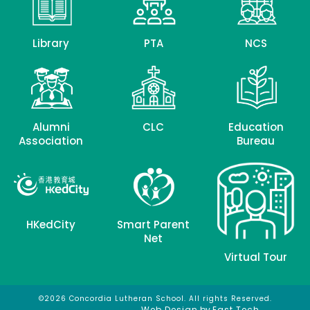
Library
PTA
NCS
Alumni
CLC
Education
Association
Bureau
HKedCity
Smart Parent
Net
Virtual Tour
©2026 Concordia Lutheran School. All rights Reserved.
網頁設計
網頁設計公司
Web Design
by
East Tech