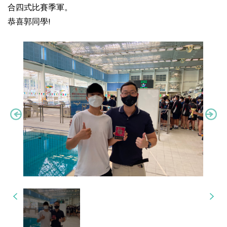
合四式比賽季軍。
恭喜郭同學!