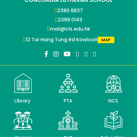
2380 8837
2399 0143
mail@cls.edu.hk
12 Tai Hang Tung Rd Kowloon
MAP
Library
PTA
NCS