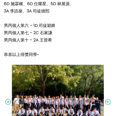
6D 施霖權、6D 任耀星、5D 林展源、
3A 李誥燊、3A 司徒德熙
男丙個人第六 – 1D 司徒穎鋒
男丙個人第七 – 2C 石家謙
男丙個人第十 – 2A 王晉希
恭喜以上得獎同學~