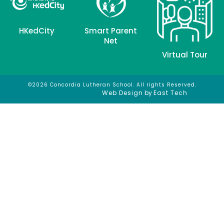
HKedCity
Smart Parent
Net
Virtual Tour
©2026 Concordia Lutheran School. All rights Reserved.
網頁設計
網頁設計公司
Web Design
by
East Tech