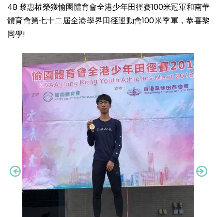
4B 黎惠權榮獲愉園體育會全港少年田徑賽100米冠軍和南華
體育會第七十二屆全港學界田徑運動會100米季軍，恭喜黎
同學!