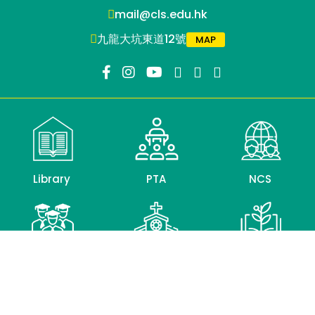
mail@cls.edu.hk
九龍大坑東道12號
MAP
Library
PTA
NCS
Alumni
CLC
教育局
Association