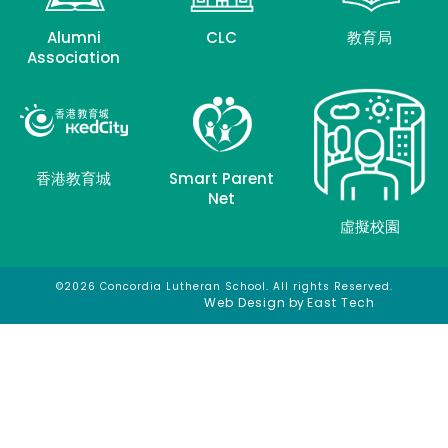
Alumni
CLC
教育局
Association
香港教育城
Smart Parent
Net
虛擬校園
©2026 Concordia Lutheran School. All rights Reserved.
網頁設計
網頁設計公司
Web Design
by
East Tech