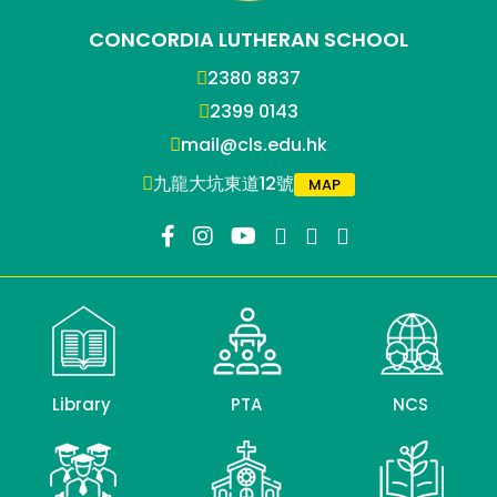
CONCORDIA LUTHERAN SCHOOL
2380 8837
2399 0143
mail@cls.edu.hk
九龍大坑東道12號
MAP
Library
PTA
NCS