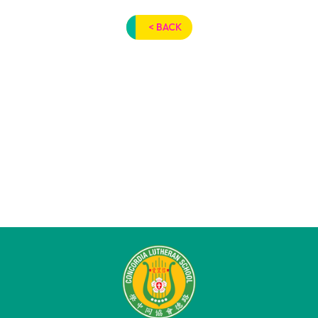
< BACK