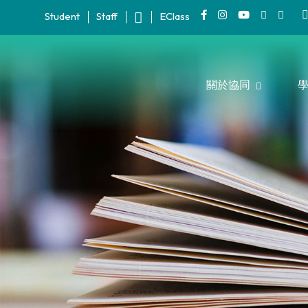
Student
Staff
EClass
關於協同