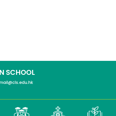
N SCHOOL
mail@cls.edu.hk