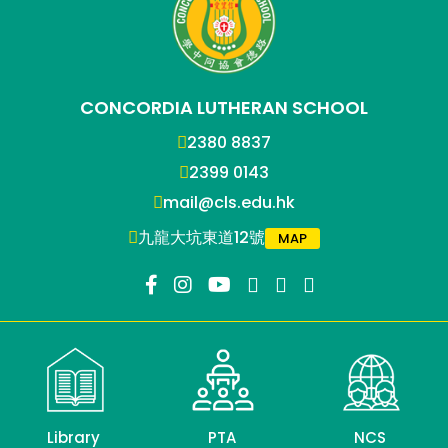
CONCORDIA LUTHERAN SCHOOL
2380 8837
2399 0143
mail@cls.edu.hk
九龍大坑東道12號
MAP
Library
PTA
NCS