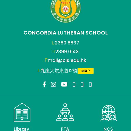
CONCORDIA LUTHERAN SCHOOL
2380 8837
2399 0143
mail@cls.edu.hk
九龍大坑東道12號
MAP
Library
PTA
NCS