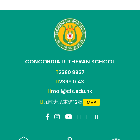
CONCORDIA LUTHERAN SCHOOL
2380 8837
2399 0143
mail@cls.edu.hk
九龍大坑東道12號
MAP