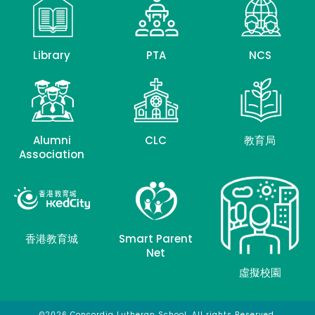
Library
PTA
NCS
Alumni
CLC
教育局
Association
香港教育城
Smart Parent
Net
虛擬校園
©2026 Concordia Lutheran School. All rights Reserved.