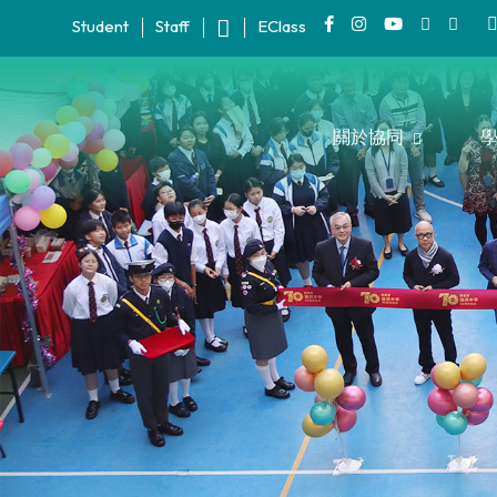
Student
Staff
EClass
關於協同