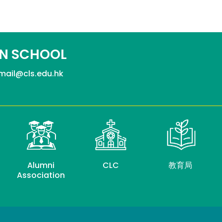
N SCHOOL
mail@cls.edu.hk
Alumni
CLC
教育局
Association