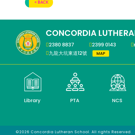
< BACK
CONCORDIA LUTHERA
2380 8837
2399 0143
九龍大坑東道12號
MAP
Library
PTA
NCS
©2026 Concordia Lutheran School. All rights Reserved.