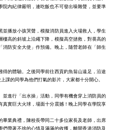
學院內紀律嚴明，連吃飯也不可發出噪雜聲，並要準
黑並播放小孩哭聲，模擬消防員進入火場救人，學生
層樓高的斜坡上沿繩下降，模擬高空拯救，對畏高的
「消防安全大使」作預備。晚上，隨營老師在「師生
難得的體驗。之後同學前往西貢釣魚翁山遠足，沿途
校上課的同學為他們打氣的影片，大家都十分開心。
。並進行「出水操」活動，同學有機會穿上消防員的
有真實巨大火球，場面十分震撼！晚上同學在學院享
的畢業典禮，陳校長帶同二十多位家長及老師，出席
學們帶著不捨的心情及滿滿的收獲，離開香港消防及