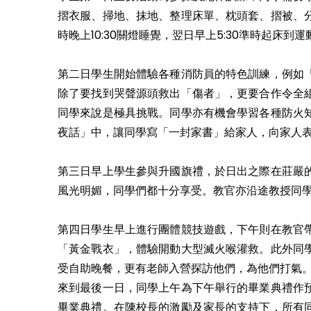
摺衣服、掃地、抹地、整理床單、枕頭套、摺被、
時晚上10:30關燈睡覺，翌日早上5:30準時起床
第二日學生開始體驗各種消防員的特色訓練，例如
除了要找到哭聲源頭救出「傷者」，更要合作令全
同學來說是極具挑戰。同學亦有機會學習各種防火
夜話」中，讓同學寫「一封家書」給家人，向家人
第三日早上學生參與升國旗禮，於日出之際在莊嚴
風光明媚，同學們都十分享受。教官亦沿途教授同
第四日學生早上進行團體競技遊戲，下午則在教官
「黃金戰衣」，體驗開動大型滅火喉灌救。此外同
受自助晚餐，更有老師入營探訪他們，為他們打氣
來到最後一日，同學上午為下午舉行的畢業典禮作
畢業典禮。在陳校長的激勵及家長的支持下，所有