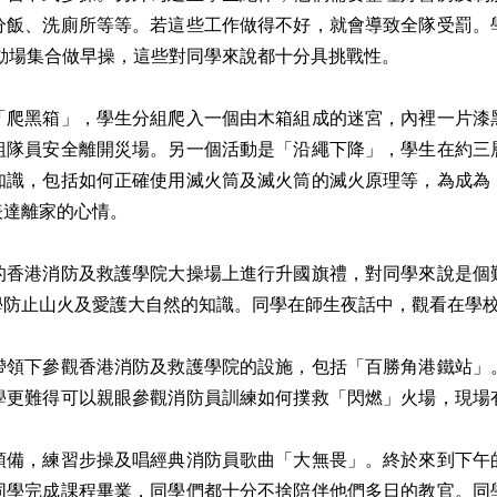
分飯、洗廁所等等。若這些工作做得不好，就會導致全隊受罰。
到運動場集合做早操，這些對同學來說都十分具挑戰性。
「爬黑箱」，學生分組爬入一個由木箱組成的迷宮，內裡一片漆
組隊員安全離開災場。另一個活動是「沿繩下降」，學生在約三
知識，包括如何正確使用滅火筒及滅火筒的滅火原理等，為成為
表達離家的心情。
的香港消防及救護學院大操場上進行升國旗禮，對同學來說是個
學防止山火及愛護大自然的知識。同學在師生夜話中，觀看在學
帶領下參觀香港消防及救護學院的設施，包括「百勝角港鐵站」
學更難得可以親眼參觀消防員訓練如何撲救「閃燃」火場，現場
。
預備，練習步操及唱經典消防員歌曲「大無畏」。終於來到下午
同學完成課程畢業，同學們都十分不捨陪伴他們多日的教官。同