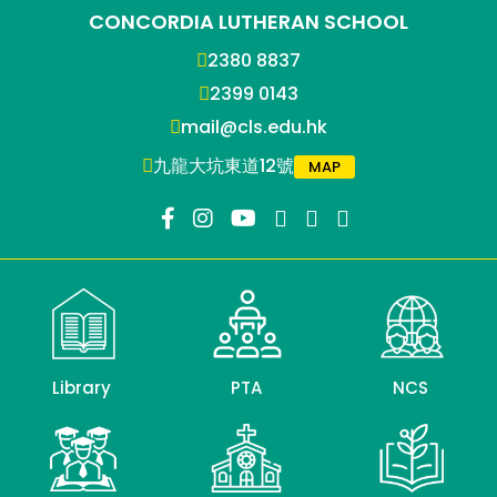
CONCORDIA LUTHERAN SCHOOL
2380 8837
2399 0143
mail@cls.edu.hk
九龍大坑東道12號
MAP
Library
PTA
NCS