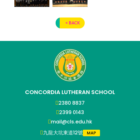
< BACK
CONCORDIA LUTHERAN SCHOOL
2380 8837
2399 0143
mail@cls.edu.hk
九龍大坑東道12號
MAP