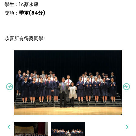
學生：1A蔡永康
獎項：
季軍
(84
分)
恭喜所有得獎同學!