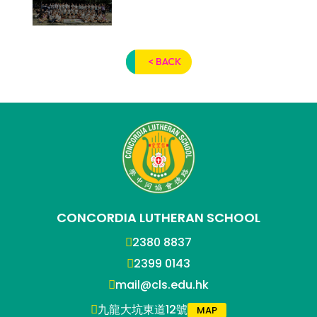
< BACK
CONCORDIA LUTHERAN SCHOOL
2380 8837
2399 0143
mail@cls.edu.hk
九龍大坑東道12號
MAP