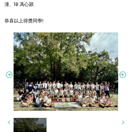
潼、1B 馮心潁
恭喜以上得獎同學!