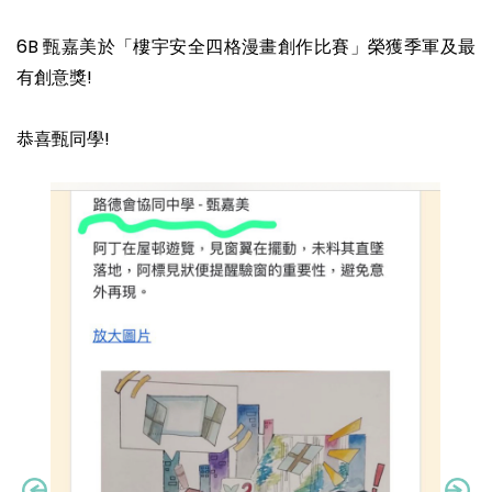
6B 甄嘉美於「樓宇安全四格漫畫創作比賽」榮獲季軍及最
有創意獎!
恭喜甄同學!