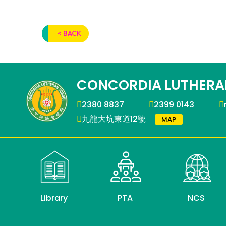
< BACK
CONCORDIA LUTHERA
2380 8837
2399 0143
九龍大坑東道12號
MAP
Library
PTA
NCS