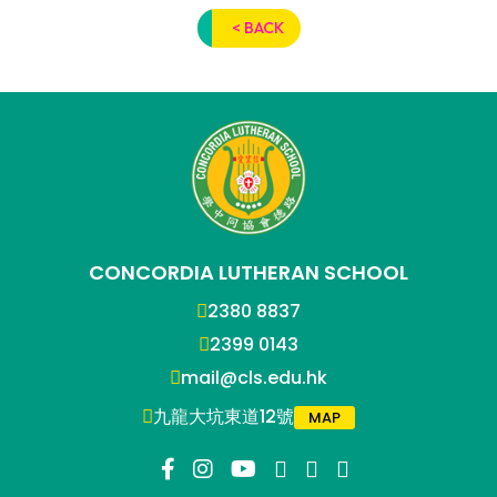
< BACK
CONCORDIA LUTHERAN SCHOOL
2380 8837
2399 0143
mail@cls.edu.hk
九龍大坑東道12號
MAP