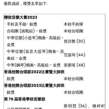
優異成績，獲獎名單如下:
聯校音樂大賽2023
手鈴及手鐘- 銀獎
本校手鈴隊
合唱團 (挑戰組) - 銀獎
本校合唱團
中學弦樂(小提琴)獨奏- 高級組 -
曾詩雅 (3D)
金獎
中學弦樂(低音大提琴)獨奏- 演
范嘉琦 (4A)
奏組 - 金獎
中學(鋼琴)獨奏- 高級組 - 金獎
黃樂瑤 (4B)
香港校際合唱節2022比賽暨大師班
銀獎
本校合唱團
香港校際合唱節2023比賽暨大師班
銀獎
本校合唱團
第 75 屆香港學校音樂節
蔡明慧 (3A) 、陳梓軒