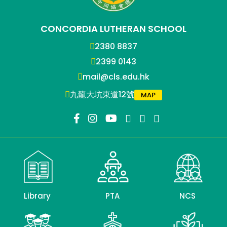
CONCORDIA LUTHERAN SCHOOL
2380 8837
2399 0143
mail@cls.edu.hk
九龍大坑東道12號
MAP
Library
PTA
NCS