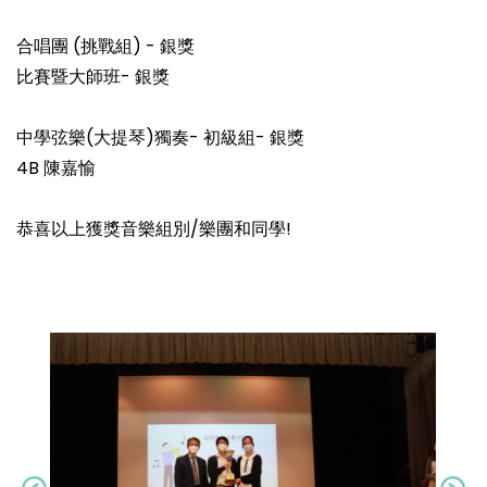
合唱團 (挑戰組) - 銀獎
比賽暨大師班- 銀獎
中學弦樂(大提琴)獨奏- 初級組- 銀獎
4B 陳嘉愉
恭喜以上獲獎音樂組別/樂團和同學!