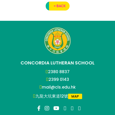
< BACK
CONCORDIA LUTHERAN SCHOOL
2380 8837
2399 0143
mail@cls.edu.hk
九龍大坑東道12號
MAP