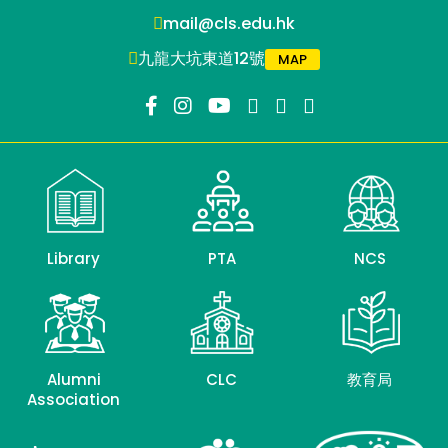
mail@cls.edu.hk
九龍大坑東道12號
MAP
Library
PTA
NCS
Alumni
CLC
教育局
Association