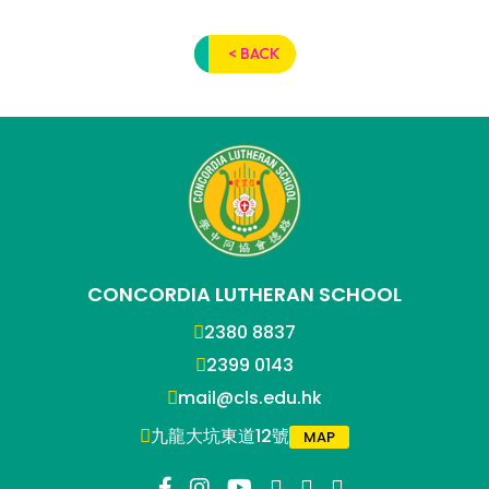
< BACK
CONCORDIA LUTHERAN SCHOOL
2380 8837
2399 0143
mail@cls.edu.hk
九龍大坑東道12號
MAP