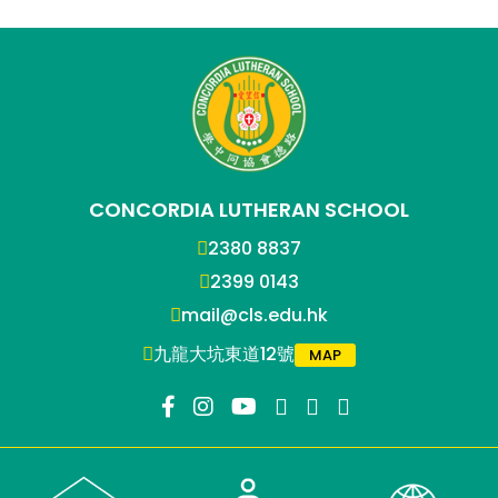
CONCORDIA LUTHERAN SCHOOL
2380 8837
2399 0143
mail@cls.edu.hk
九龍大坑東道12號
MAP