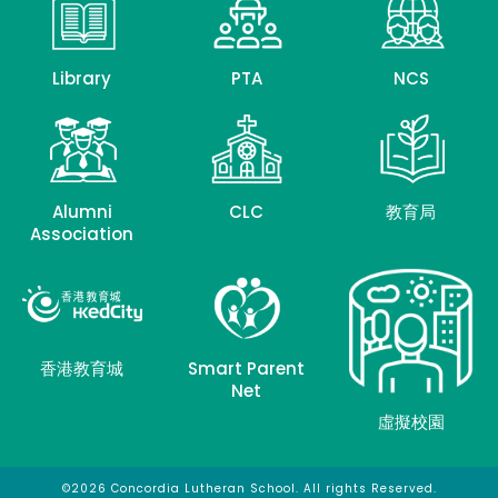
Library
PTA
NCS
Alumni
CLC
教育局
Association
香港教育城
Smart Parent
Net
虛擬校園
©2026 Concordia Lutheran School. All rights Reserved.