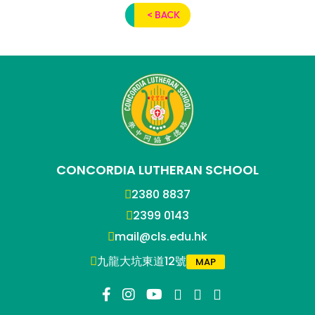
< BACK
CONCORDIA LUTHERAN SCHOOL
2380 8837
2399 0143
mail@cls.edu.hk
九龍大坑東道12號
MAP