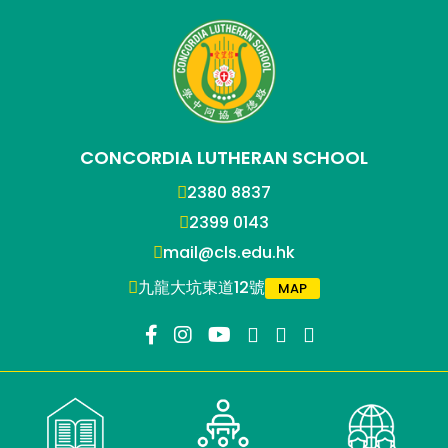
CONCORDIA LUTHERAN SCHOOL
2380 8837
2399 0143
mail@cls.edu.hk
九龍大坑東道12號
MAP