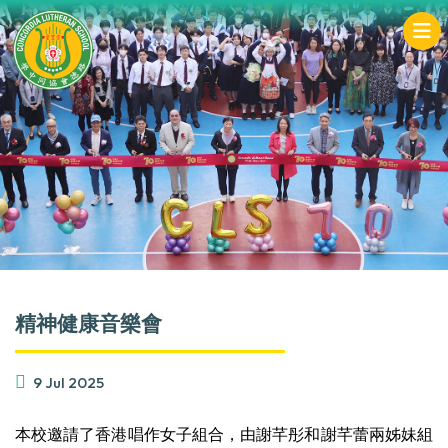
精神健康音樂會
9 Jul 2025
本校邀請了香港唱作女子組合，由謝芊彤和謝芊蕾兩姊妹組