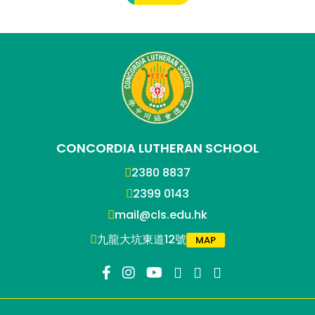
CONCORDIA LUTHERAN SCHOOL
2380 8837
2399 0143
mail@cls.edu.hk
九龍大坑東道12號
MAP