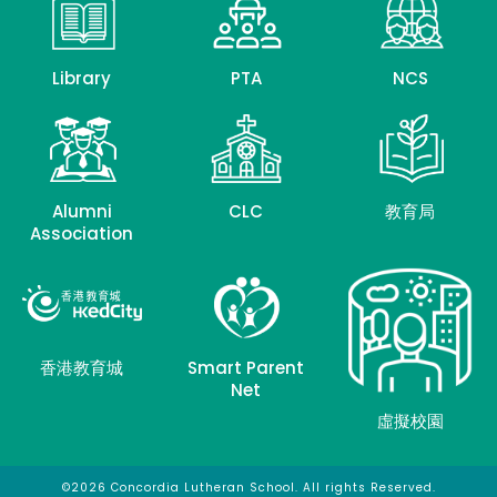
Library
PTA
NCS
Alumni
CLC
教育局
Association
香港教育城
Smart Parent
Net
虛擬校園
©2026 Concordia Lutheran School. All rights Reserved.