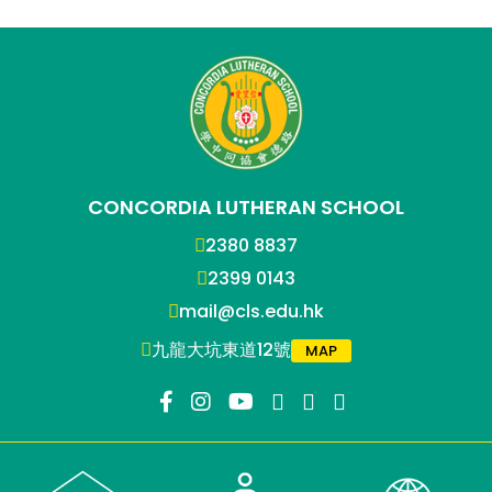
CONCORDIA LUTHERAN SCHOOL
2380 8837
2399 0143
mail@cls.edu.hk
九龍大坑東道12號
MAP