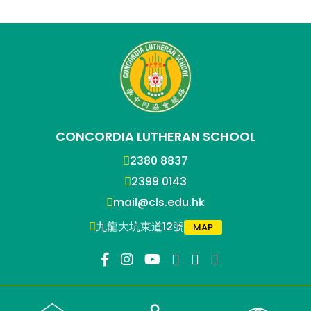
CONCORDIA LUTHERAN SCHOOL
2380 8837
2399 0143
mail@cls.edu.hk
九龍大坑東道12號
MAP