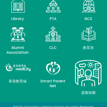
Library
PTA
NCS
Alumni
CLC
教育局
Association
香港教育城
Smart Parent
Net
虛擬校園
©2026 Concordia Lutheran School. All rights Reserved.